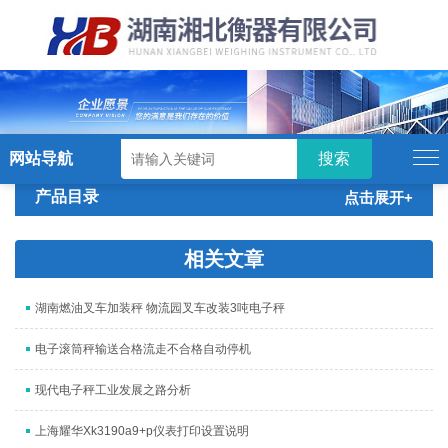
硬汉视频,硬汉视频app下载,硬汉视频ios
下载苹果版,硬汉视频app安卓破解版
网站导航
产品目录
点击展开+
相关文章
湖南燃油叉车加装秤 物流园叉车改装3吨电子秤
电子滚筒秤输送合格流走不合格自动停机
现代电子秤工业发展之路分析
上海耀华Xk3190a9+p仪表打印设置说明