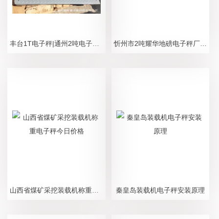
丰台1T电子秤|通州2吨电子称|北京3t地秤
忻州市2吨耀华地磅电子秤厂家直销
山西省煤矿采挖装载机称重电子秤今日价格
秦皇岛装载机电子秤安装原理