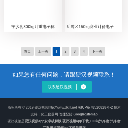
宁乡县300kg计重电子称
岳麓区150kg商业计价电子台称
首页
上一页
1
2
3
4
下一页
如果您有任何问题，请跟硬汉视频联系！
联系硬汉视频
版权所有 © 2019 硬汉视频http://www.dkill.net
湘ICP备78520828号-2
技术
支持：
化工仪器网
管理登陆
GoogleSitemap
硬汉视频是
硬汉视频app安卓破解版,硬汉视频app下载,100吨汽车衡,汽车衡